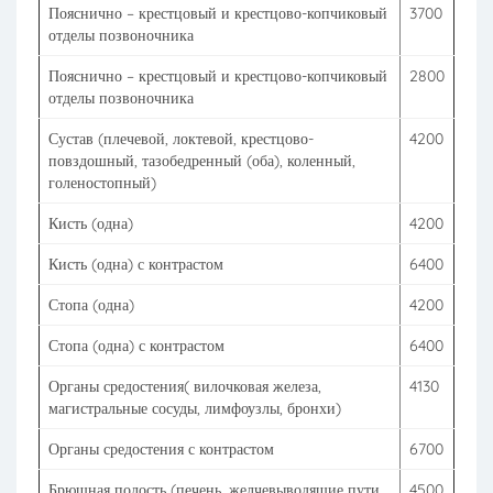
Пояснично – крестцовый и крестцово-копчиковый
3700
отделы позвоночника
Пояснично – крестцовый и крестцово-копчиковый
2800
отделы позвоночника
Сустав (плечевой, локтевой, крестцово-
4200
повздошный, тазобедренный (оба), коленный,
голеностопный)
Кисть (одна)
4200
Кисть (одна) с контрастом
6400
Стопа (одна)
4200
Стопа (одна) с контрастом
6400
Органы средостения( вилочковая железа,
4130
магистральные сосуды, лимфоузлы, бронхи)
Органы средостения с контрастом
6700
Брюшная полость (печень, желчевыводящие пути,
4500