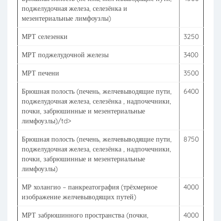
поджелудочная железа, селезёнка и
мезентериальные лимфоузлы)
МРТ селезенки
3250
МРТ поджелудочной железы
3400
МРТ печени
3500
Брюшная полость (печень, желчевыводящие пути,
6400
поджелудочная железа, селезёнка , надпочечники,
почки, забрюшинные и мезентериальные
лимфоузлы)/td>
Брюшная полость (печень, желчевыводящие пути,
8750
поджелудочная железа, селезёнка , надпочечники,
почки, забрюшинные и мезентериальные
лимфоузлы)
МР холангио – панкреатография (трёхмерное
4000
изображение желчевыводящих путей)
МРТ забрюшинного пространства (почки,
4000