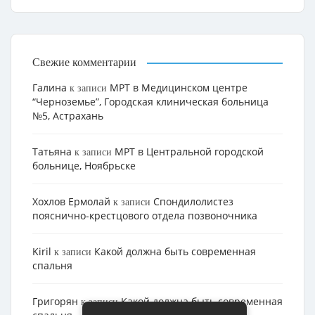
Свежие комментарии
Галина
МРТ в Медицинском центре
к записи
“Черноземье”, Городская клиническая больница
№5, Астрахань
Татьяна
МРТ в Центральной городской
к записи
больнице, Ноябрьске
Хохлов Ермолай
Cпондилолистез
к записи
пояснично-крестцового отдела позвоночника
Kiril
Какой должна быть современная
к записи
спальня
Григорян
Какой должна быть современная
к записи