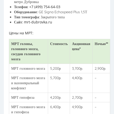
метро Дубровка
+7 (499) 754-64-03
Телефон:
Оборудование:
GE Signa Echospeed Plus 1,5Т
Тип томографа:
Закрытого типа
mrt-dubrovka.ru
Сайт:
Цены на МРТ:
МРТ головы,
Стоимость
Акционная
Ночью**
головного мозга,
цена*
сосудов головного
мозга
МРТ головного мозга
5,200р
3,700р.
2,900р.
МРТ головного мозга
5,700р.
4,400р.
–
и вазоневральный
конфликт
МРТ гипофиза
4,200р.
2,700р.
–
МРТ головного мозга
6,400р.
4,900р.
–
и гипофиза