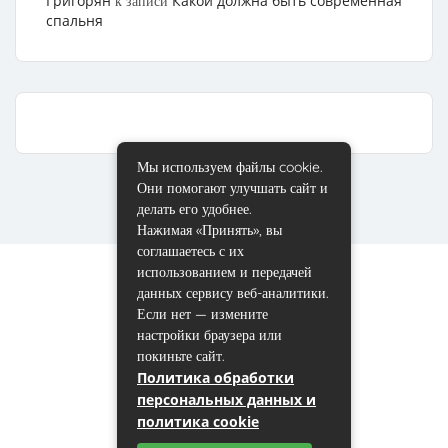
Григорян
Какой должна быть современная
к записи
спальня
Мы используем файлы cookie.
Они помогают улучшать сайт и
делать его удобнее.
Нажимая «Принять», вы
соглашаетесь с их
использованием и передачей
данных сервису веб-аналитики.
Если нет — измените
настройки браузера или
покиньте сайт.
Политика обработки
персональных данных и
политика cookie