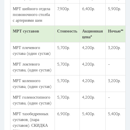
МРТ шейного отдела
7,900р.
6,400р.
5,900р.
позвоночного столба
с артериями шеи
МРТ суставов
Стоимость
Акционная
Ночью**
цена*
МРТ плечевого
5,700р.
4,200р.
3,200р.
сустава (один сустав)
МРТ локтевого
5,700р.
4,200р.
–
сустава, (один сустав)
МРТ коленного
5,700р.
4,200р.
3,200р.
сустава, (один сустав)
МРТ голеностопного
5,700р.
4,200р.
–
сустава, (один сустав)
МРТ тазобедренных
6,900р.
5,400р.
5,400р.
суставов, (пара
суставов). СКИДКА