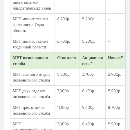
шеи с оценкой
лимфатических узлов
МРТ мягких тканей
6,700р.
5,200р.
–
конечности. Одна
область.
МРТ мягких тканей
6,700р.
5,200р.
–
ягодичной области
МРТ позвоночного
Стоимость
Акционная
Ночью**
столба
цена*
МРТ шейного отдела
5,200р.
3,700р.
2,900р.
позвоночного столба
МРТ двух отделов
7,900р.
6,400р.
5,900р.
позвоночного столба
МРТ трех отделов
11,100р.
9,600р.
8,700р.
позвоночного столба
МРТ
7,900р.
6,400р.
5,900р.
краниовертебрального