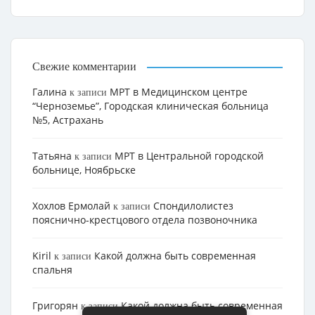
Свежие комментарии
Галина
МРТ в Медицинском центре
к записи
“Черноземье”, Городская клиническая больница
№5, Астрахань
Татьяна
МРТ в Центральной городской
к записи
больнице, Ноябрьске
Хохлов Ермолай
Cпондилолистез
к записи
пояснично-крестцового отдела позвоночника
Kiril
Какой должна быть современная
к записи
спальня
Григорян
Какой должна быть современная
к записи