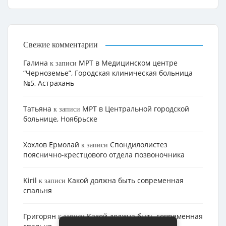
Свежие комментарии
Галина
МРТ в Медицинском центре
к записи
“Черноземье”, Городская клиническая больница
№5, Астрахань
Татьяна
МРТ в Центральной городской
к записи
больнице, Ноябрьске
Хохлов Ермолай
Cпондилолистез
к записи
пояснично-крестцового отдела позвоночника
Kiril
Какой должна быть современная
к записи
спальня
Григорян
Какой должна быть современная
к записи