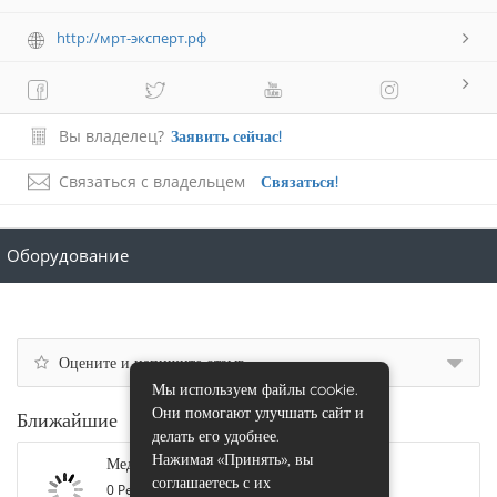
http://мрт-эксперт.рф
Вы владелец?
Заявить сейчас!
Связаться с владельцем
Связаться!
Оборудование
Оцените и напишите отзыв
Мы используем файлы cookie.
Они помогают улучшать сайт и
Ближайшие
делать его удобнее.
Нажимая «Принять», вы
Медицинский Di Центр, Балаково
соглашаетесь с их
0 Рейтинг
КТ