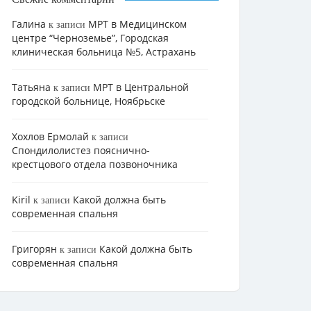
Галина
МРТ в Медицинском
к записи
центре “Черноземье”, Городская
клиническая больница №5, Астрахань
Татьяна
МРТ в Центральной
к записи
городской больнице, Ноябрьске
Хохлов Ермолай
к записи
Cпондилолистез пояснично-
крестцового отдела позвоночника
Kiril
Какой должна быть
к записи
современная спальня
Григорян
Какой должна быть
к записи
современная спальня