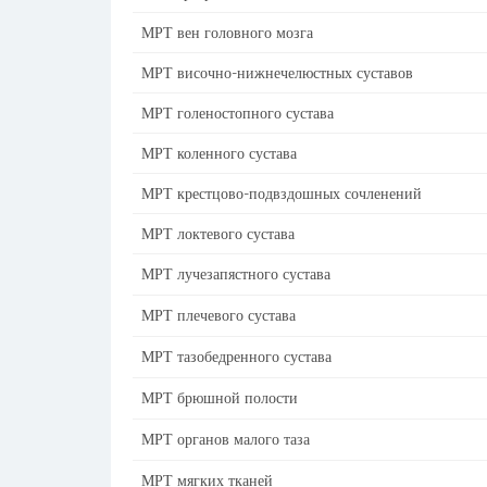
МРТ вен головного мозга
МРТ височно-нижнечелюстных суставов
МРТ голеностопного сустава
МРТ коленного сустава
МРТ крестцово-подвздошных сочленений
МРТ локтевого сустава
МРТ лучезапястного сустава
МРТ плечевого сустава
МРТ тазобедренного сустава
МРТ брюшной полости
МРТ органов малого таза
МРТ мягких тканей