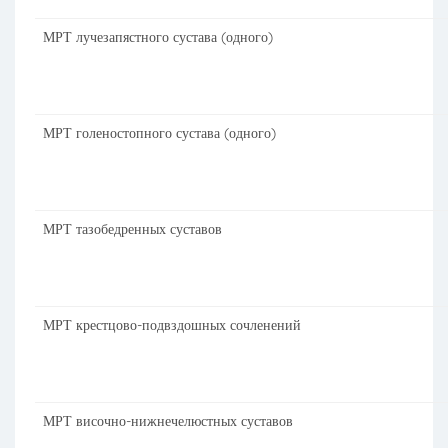
МРТ лучезапястного сустава (одного)
МРТ голеностопного сустава (одного)
МРТ тазобедренных суставов
МРТ крестцово-подвздошных сочленений
МРТ височно-нижнечелюстных суставов