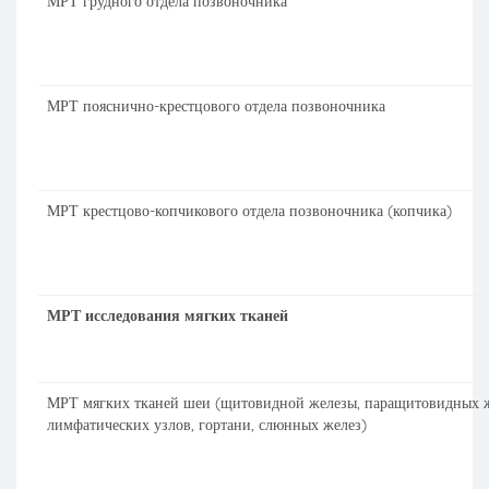
МРТ грудного отдела позвоночника
МРТ пояснично-крестцового отдела позвоночника
МРТ крестцово-копчикового отдела позвоночника (копчика)
МРТ исследования мягких тканей
МРТ мягких тканей шеи (щитовидной железы, паращитовидных ж
лимфатических узлов, гортани, слюнных желез)