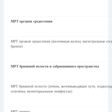
МРТ органов средостения
МРТ органов средостения (вилочковая железа, магистральные сос
бронхи)
МРТ брюшной полости и забрюшинного пространства
МРТ брюшной полости (печень, желчевыводящие пути, поджелудо
селезёнка, мезентериальные лимфоузлы)
МРТ печени