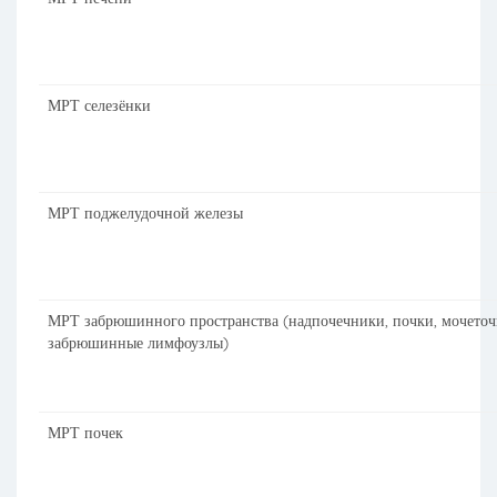
МРТ селезёнки
МРТ поджелудочной железы
МРТ забрюшинного пространства (надпочечники, почки, мочеточ
забрюшинные лимфоузлы)
МРТ почек