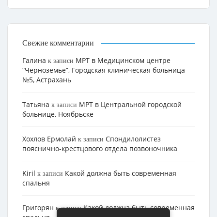
Свежие комментарии
Галина
МРТ в Медицинском центре
к записи
“Черноземье”, Городская клиническая больница
№5, Астрахань
Татьяна
МРТ в Центральной городской
к записи
больнице, Ноябрьске
Хохлов Ермолай
Cпондилолистез
к записи
пояснично-крестцового отдела позвоночника
Kiril
Какой должна быть современная
к записи
спальня
Григорян
Какой должна быть современная
к записи