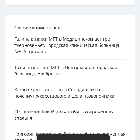
Свежие комментарии
Галина
МРТ в Медицинском центре
к записи
“Черноземье”, Городская клиническая больница
№5, Астрахань
Татьяна
МРТ в Центральной городской
к записи
больнице, Ноябрьске
Хохлов Ермолай
Cпондилолистез
к записи
пояснично-крестцового отдела позвоночника
Kiril
Какой должна быть современная
к записи
спальня
Григорян
Какой должна быть современная
к записи