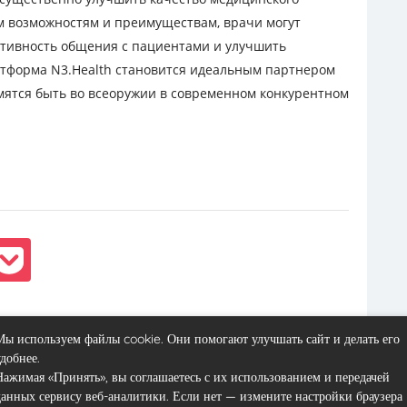
м возможностям и преимуществам, врачи могут
ктивность общения с пациентами и улучшить
тформа N3.Health становится идеальным партнером
мятся быть во всеоружии в современном конкурентном
Вперёд
Мы используем файлы cookie. Они помогают улучшать сайт и делать его
удобнее.
Нажимая «Принять», вы соглашаетесь с их использованием и передачей
данных сервису веб-аналитики. Если нет — измените настройки браузера