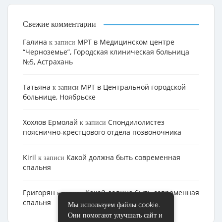
Свежие комментарии
Галина
МРТ в Медицинском центре
к записи
“Черноземье”, Городская клиническая больница
№5, Астрахань
Татьяна
МРТ в Центральной городской
к записи
больнице, Ноябрьске
Хохлов Ермолай
Cпондилолистез
к записи
пояснично-крестцового отдела позвоночника
Kiril
Какой должна быть современная
к записи
спальня
Григорян
Какой должна быть современная
к записи
спальня
Мы используем файлы cookie.
Они помогают улучшать сайт и