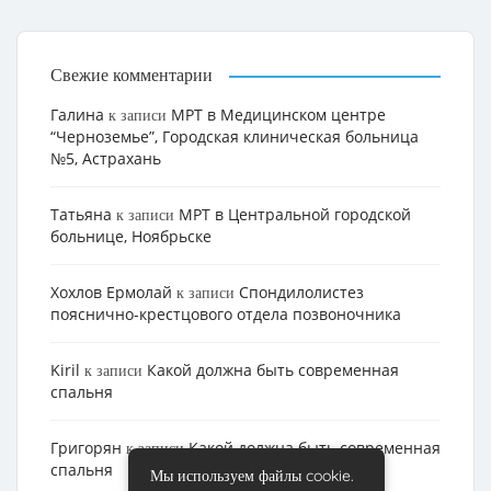
Свежие комментарии
Галина
МРТ в Медицинском центре
к записи
“Черноземье”, Городская клиническая больница
№5, Астрахань
Татьяна
МРТ в Центральной городской
к записи
больнице, Ноябрьске
Хохлов Ермолай
Cпондилолистез
к записи
пояснично-крестцового отдела позвоночника
Kiril
Какой должна быть современная
к записи
спальня
Григорян
Какой должна быть современная
к записи
спальня
Мы используем файлы cookie.