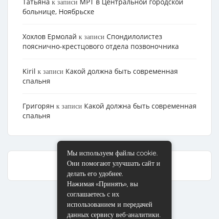
Татьяна
МРТ в Центральной городской
к записи
больнице, Ноябрьске
Хохлов Ермолай
Cпондилолистез
к записи
пояснично-крестцового отдела позвоночника
Kiril
Какой должна быть современная
к записи
спальня
Григорян
Какой должна быть современная
к записи
спальня
Мы используем файлы cookie.
Они помогают улучшать сайт и
делать его удобнее.
Нажимая «Принять», вы
соглашаетесь с их
использованием и передачей
данных сервису веб-аналитики.