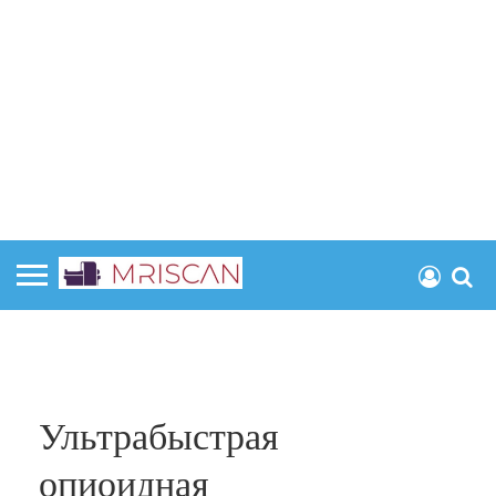
Ультрабыстрая
опиоидная