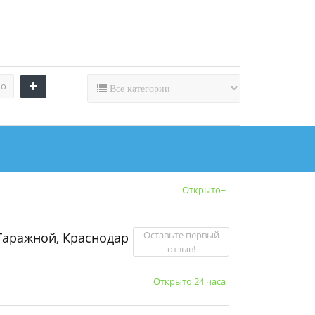
по
аевая Больница №2, Краснодар
4.8
Открыто~
Оставьте первый
Гаражной, Краснодар
отзыв!
Открыто 24 часа