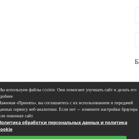
Б
Мы используем файлы cookie. Они помогают улучшать сайт и делать его
удобнее.
Нажимая «Принять», вы соглашаетесь с их использованием и передачей
данных сервису веб-аналитики. Если нет — измените настройки браузера
или покиньте сайт.
Политика обработки персональных данных и политика
Контакты
Пользовательское соглашение
Карта сайта
cookie