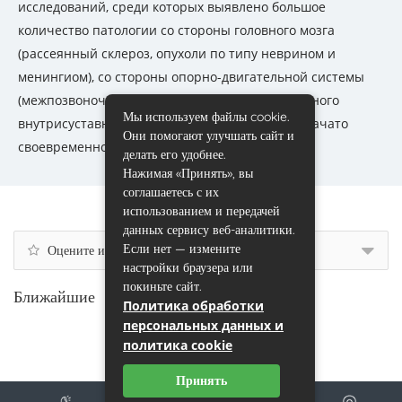
исследований, среди которых выявлено большое
количество патологии со стороны головного мозга
(рассеянный склероз, опухоли по типу неврином и
менингиом), со стороны опорно-двигательной системы
(межпозвоночные грыжи, повреждения связочного
Мы используем файлы cookie.
внутрисуставного аппарата). Во всех случаях начато
Они помогают улучшать сайт и
своевременное лечение.
делать его удобнее.
Нажимая «Принять», вы
соглашаетесь с их
использованием и передачей
данных сервису веб-аналитики.
Если нет — измените
Оцените и напишите отзыв
настройки браузера или
покиньте сайт.
Ближайшие
Политика обработки
персональных данных и
политика cookie
Принять