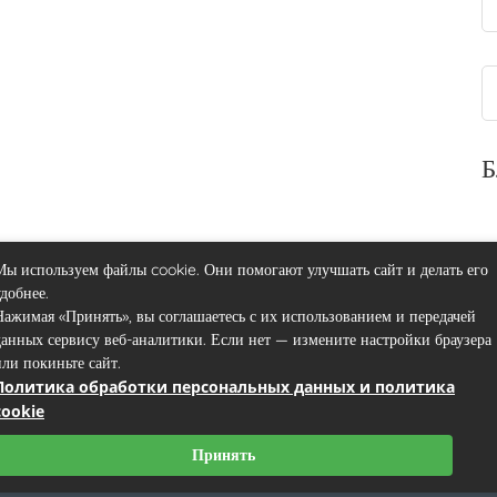
Б
Мы используем файлы cookie. Они помогают улучшать сайт и делать его
удобнее.
Нажимая «Принять», вы соглашаетесь с их использованием и передачей
данных сервису веб-аналитики. Если нет — измените настройки браузера
или покиньте сайт.
Политика обработки персональных данных и политика
Контакты
Пользовательское соглашение
Карта сайта
cookie
Принять
Copyright © 2017-2023 mri-scan.ru