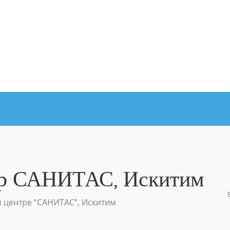
тр САНИТАС, Искитим
м центре “САНИТАС”, Искитим