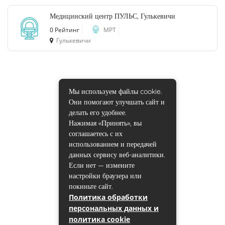
Медицинский центр ПУЛЬС, Гулькевичи
0 Рейтинг
МРТ
Гулькевичи
Мы используем файлы cookie.
Они помогают улучшать сайт и
делать его удобнее.
Нажимая «Принять», вы
соглашаетесь с их
использованием и передачей
данных сервису веб-аналитики.
Если нет — измените
настройки браузера или
покиньте сайт.
Политика обработки
персональных данных и
политика cookie