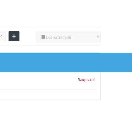
по
Оставьте первый
 Диагностика, Вязьма
отзыв!
Закрыто!