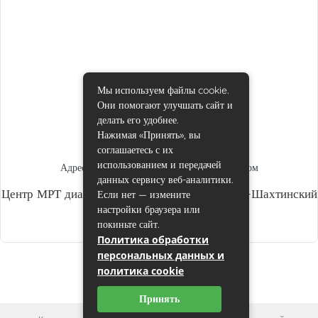
Мы используем файлы cookie.
Они помогают улучшать сайт и
делать его удобнее.
Нажимая «Принять», вы
соглашаетесь с их
использованием и передачей
Адреса центров
,
МРТ в Каменск-Шахтинском
данных сервису веб-аналитики.
Центр МРТ диагностики МРТ-Лидер, Каменск-Шахтинский
Если нет — измените
настройки браузера или
admin
покиньте сайт.
Политика обработки
персональных данных и
политика cookie
Принять