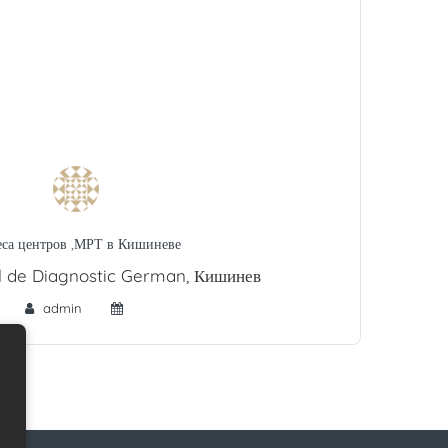
са центров
,
МРТ в Кишиневе
l de Diagnostic German, Кишинев
admin