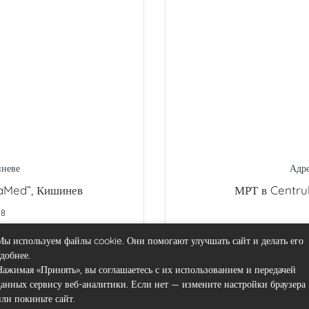
неве
Адре
aMed”, Кишинев
МРТ в Centru
18
Мы используем файлы cookie. Они помогают улучшать сайт и делать его
удобнее.
Нажимая «Принять», вы соглашаетесь с их использованием и передачей
данных сервису веб-аналитики. Если нет — измените настройки браузера
или покиньте сайт.