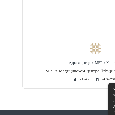
Адреса центров
,
МРТ в Киши
МРТ в Медицинском центре “Magn
admin
24.04.20