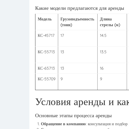
Какие модели предлагаются для аренды
Модель
Грузоподъемность
Длина
(тонн)
стрелы (м)
КС-45717
17
14.5
КС-55713
13
13.5
КС-65713
13
16
КС-55709
9
9
Условия аренды и ка
Основные этапы процесса аренды
Обращение в компанию
: консультация и подбор