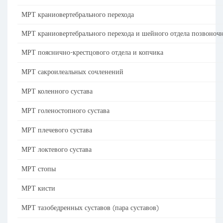
МРТ краниовертебрального перехода
МРТ краниовертебрального перехода и шейного отдела позвоноч
МРТ пояснично-крестцового отдела и копчика
МРТ сакроилеальных сочленений
МРТ коленного сустава
МРТ голеностопного сустава
МРТ плечевого сустава
МРТ локтевого сустава
МРТ стопы
МРТ кисти
МРТ тазобедренных суставов (пара суставов)