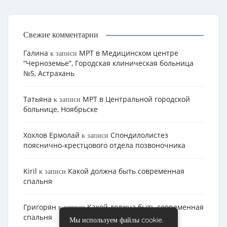
Свежие комментарии
Галина
МРТ в Медицинском центре
к записи
“Черноземье”, Городская клиническая больница
№5, Астрахань
Татьяна
МРТ в Центральной городской
к записи
больнице, Ноябрьске
Хохлов Ермолай
Cпондилолистез
к записи
пояснично-крестцового отдела позвоночника
Kiril
Какой должна быть современная
к записи
спальня
Григорян
Какой должна быть современная
к записи
спальня
Мы используем файлы cookie.