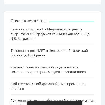
Свежие комментарии
Галина
МРТ в Медицинском центре
к записи
“Черноземье”, Городская клиническая больница
№5, Астрахань
Татьяна
МРТ в Центральной городской
к записи
больнице, Ноябрьске
Хохлов Ермолай
Cпондилолистез
к записи
пояснично-крестцового отдела позвоночника
Kiril
Какой должна быть современная
к записи
спальня
Григорян
Какой должна быть современная
к записи