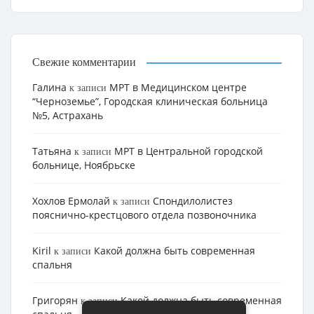
Свежие комментарии
Галина
МРТ в Медицинском центре
к записи
“Черноземье”, Городская клиническая больница
№5, Астрахань
Татьяна
МРТ в Центральной городской
к записи
больнице, Ноябрьске
Хохлов Ермолай
Cпондилолистез
к записи
пояснично-крестцового отдела позвоночника
Kiril
Какой должна быть современная
к записи
спальня
Григорян
Какой должна быть современная
к записи