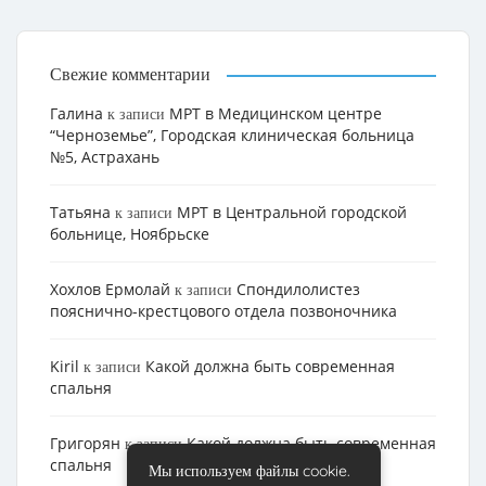
Свежие комментарии
Галина
МРТ в Медицинском центре
к записи
“Черноземье”, Городская клиническая больница
№5, Астрахань
Татьяна
МРТ в Центральной городской
к записи
больнице, Ноябрьске
Хохлов Ермолай
Cпондилолистез
к записи
пояснично-крестцового отдела позвоночника
Kiril
Какой должна быть современная
к записи
спальня
Григорян
Какой должна быть современная
к записи
спальня
Мы используем файлы cookie.