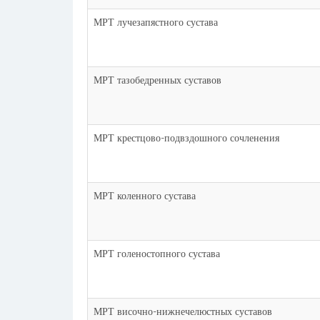
МРТ лучезапястного сустава
МРТ тазобедренных суставов
МРТ крестцово-подвздошного сочленения
МРТ коленного сустава
МРТ голеностопного сустава
МРТ височно-нижнечелюстных суставов