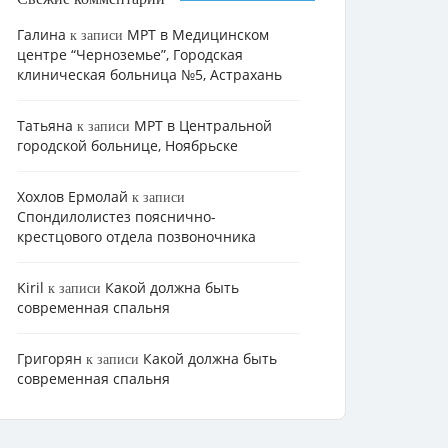
Галина
МРТ в Медицинском
к записи
центре “Черноземье”, Городская
клиническая больница №5, Астрахань
Татьяна
МРТ в Центральной
к записи
городской больнице, Ноябрьске
Хохлов Ермолай
к записи
Cпондилолистез пояснично-
крестцового отдела позвоночника
Kiril
Какой должна быть
к записи
современная спальня
Григорян
Какой должна быть
к записи
современная спальня