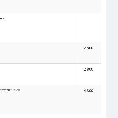
ика
2 800
2 800
 артерий шеи
4 800