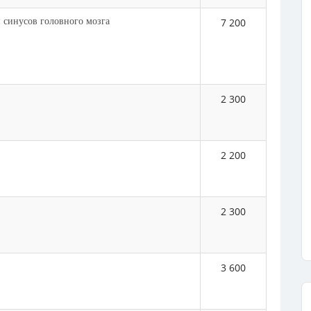
 синусов головного мозга
7 200
2 300
2 200
2 300
3 600