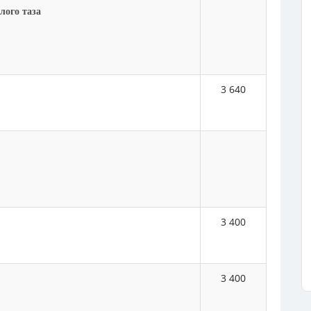
лого таза
3 640
3 400
3 400