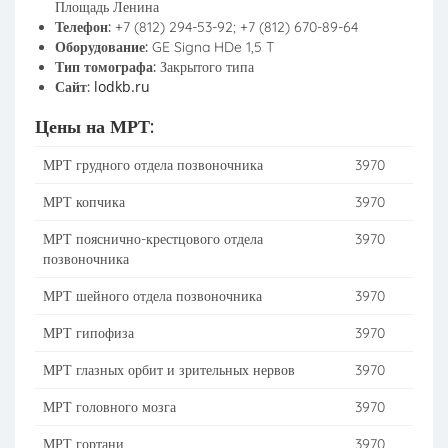
Площадь Ленина
Телефон:
+7 (812) 294-53-92; +7 (812) 670-89-64
Оборудование:
GE Signa HDe 1,5 T
Тип томографа:
Закрытого типа
lodkb.ru
Сайт:
Цены на МРТ:
МРТ грудного отдела позвоночника
3970
МРТ копчика
3970
МРТ пояснично-крестцового отдела
3970
позвоночника
МРТ шейного отдела позвоночника
3970
МРТ гипофиза
3970
МРТ глазных орбит и зрительных нервов
3970
МРТ головного мозга
3970
МРТ гортани
3970