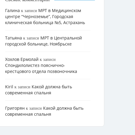
Галина
МРТ в Медицинском
к записи
центре “Черноземье”, Городская
клиническая больница №5, Астрахань
Татьяна
МРТ в Центральной
к записи
городской больнице, Ноябрьске
Хохлов Ермолай
к записи
Cпондилолистез пояснично-
крестцового отдела позвоночника
Kiril
Какой должна быть
к записи
современная спальня
Григорян
Какой должна быть
к записи
современная спальня