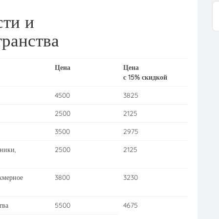
ти и
ранства
Цена
Цена
с 15% скидкой
4500
3825
2500
2125
3500
2975
ники,
2500
2125
хмерное
3800
3230
тва
5500
4675