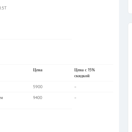
.5T
Цена
Цена с 15%
скидкой
5900
–
ем
9400
–