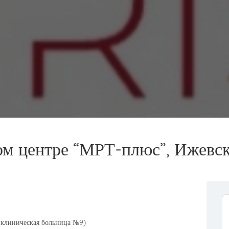
ом центре “МРТ-плюс”, Ижевс
 клиническая больница №9)