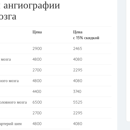
 ангиографии
озга
Цена
Цена
с 15% скидкой
2900
2465
 мозга
4800
4080
2700
2295
ного мозга
4800
4080
4400
3740
оловного мозга
6500
5525
2700
2295
артерий шеи
4800
4080