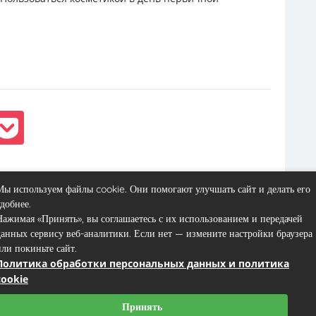
Вперёд
Мы используем файлы cookie. Они помогают улучшать сайт и делать его
удобнее.
Нажимая «Принять», вы соглашаетесь с их использованием и передачей
данных сервису веб-аналитики. Если нет — измените настройки браузера
или покиньте сайт.
Политика обработки персональных данных и политика
Контакты
Пользовательское соглашение
Карта сайта
cookie
Принять