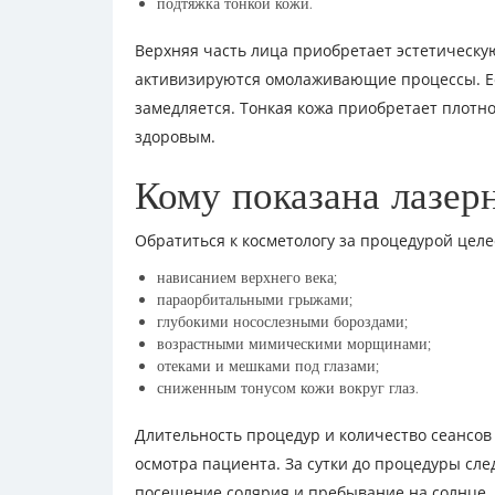
подтяжка тонкой кожи.
Верхняя часть лица приобретает эстетическу
активизируются омолаживающие процессы. Ест
замедляется. Тонкая кожа приобретает плотно
здоровым.
Кому показана лазер
Обратиться к косметологу за процедурой це
нависанием верхнего века;
параорбитальными грыжами;
глубокими носослезными бороздами;
возрастными мимическими морщинами;
отеками и мешками под глазами;
сниженным тонусом кожи вокруг глаз.
Длительность процедур и количество сеансов
осмотра пациента. За сутки до процедуры сле
посещение солярия и пребывание на солнце. 