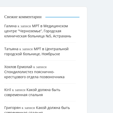
Свежие комментарии
Галина
МРТ в Медицинском
к записи
центре “Черноземье”, Городская
клиническая больница №5, Астрахань
Татьяна
МРТ в Центральной
к записи
городской больнице, Ноябрьске
Хохлов Ермолай
к записи
Cпондилолистез пояснично-
крестцового отдела позвоночника
Kiril
Какой должна быть
к записи
современная спальня
Григорян
Какой должна быть
к записи
современная спальня