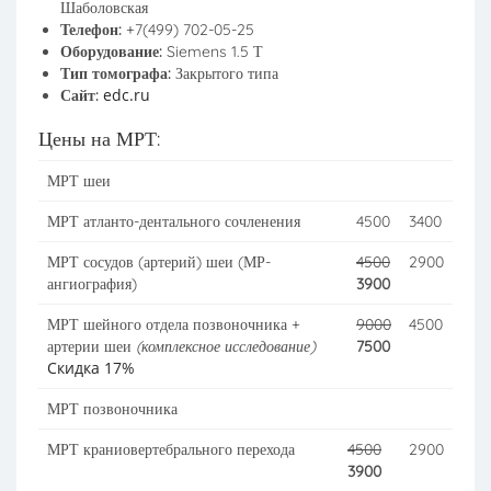
Шаболовская
Телефон:
+7(499) 702-05-25
Оборудование:
Siemens 1.5 Т
Тип томографа:
Закрытого типа
edc.ru
Сайт:
Цены на МРТ:
МРТ шеи
МРТ атланто-дентального сочленения
4500
3400
МРТ сосудов (артерий) шеи (МР-
4500
2900
ангиография)
3900
МРТ шейного отдела позвоночника +
9000
4500
артерии шеи
(комплексное исследование)
7500
Скидка 17%
МРТ позвоночника
МРТ краниовертебрального перехода
4500
2900
3900