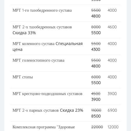
МРТ 1-го тазобедренного сустава
5500
4000
4800
МРТ 2-х тазобедренных суставов
8000
4600
Скидка 33%
5500
Специальная
МРТ коленного сустава
5500
4000
цена
4300
МРТ голеностопного сустава
5500
4000
4800
МРТ стопы
6000
4000
5500
МРТ крестцово-подвздошных суставов
4500
3900
3900
Скидка 23%
МРТ 2-x парных суставов
11000
6900
8500
Комплексная программа “Здоровые
22000
12000