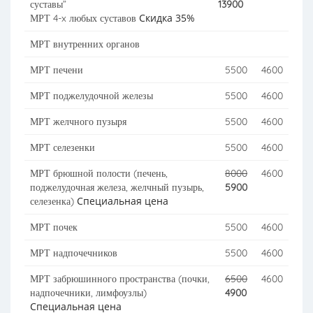
суставы”
13900
Скидка 35%
МРТ 4-x любых суставов
МРТ внутренних органов
МРТ печени
5500
4600
МРТ поджелудочной железы
5500
4600
МРТ желчного пузыря
5500
4600
МРТ селезенки
5500
4600
МРТ брюшной полости (печень,
8000
4600
поджелудочная железа, желчный пузырь,
5900
Специальная цена
селезенка)
МРТ почек
5500
4600
МРТ надпочечников
5500
4600
МРТ забрюшинного пространства (почки,
6500
4600
надпочечники, лимфоузлы)
4900
Специальная цена