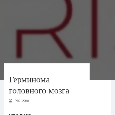
Герминома
головного мозга
29.01.2018
Герминома
—