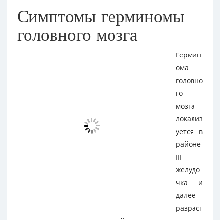
Симптомы герминомы
головного мозга
Гермин
ома
головно
го
мозга
локализ
уется в
районе
III
желудо
чка и
далее
разраст