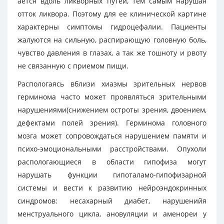
ается вдоль ликворных путей, тем самым нарушая
отток ликвора. Поэтому для ее клинической картине
характерны симптомы гидроцефалии. Пациенты
жалуются на сильную, распирающую головную боль,
чувство давления в глазах, а так же тошноту и рвоту
не связанную с приемом пищи.
Распологаясь вблизи хиазмы зрительных нервов
герминома часто может проявляться зрительными
нарушениями(снижением остроты зрения, двоением,
дефектами полей зрения). Герминома головного
мозга может сопровождаться нарушением памяти и
психо-эмоциональными расстройствами. Опухоли
распологающиеся в области гипофиза могут
нарушать функции гипоталамо-гипофизарной
системы и вести к развитию нейроэндокринных
синдромов: несахарный диабет, нарушенийя
менструального цикла, ановуляции и аменореи у