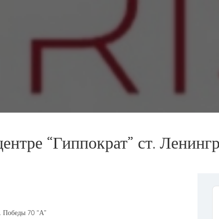
нтре “Гиппократ” ст. Ленингр
. Победы 70 “А”