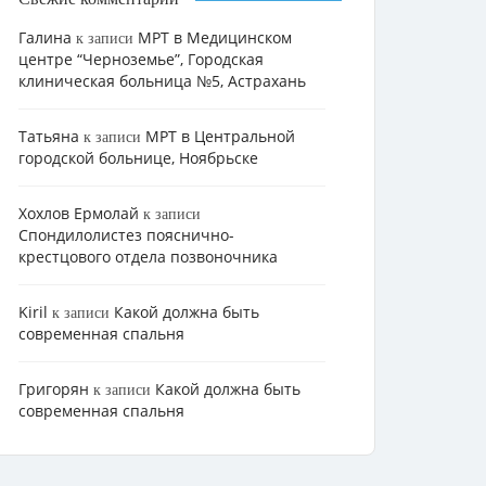
Галина
МРТ в Медицинском
к записи
центре “Черноземье”, Городская
клиническая больница №5, Астрахань
Татьяна
МРТ в Центральной
к записи
городской больнице, Ноябрьске
Хохлов Ермолай
к записи
Cпондилолистез пояснично-
крестцового отдела позвоночника
Kiril
Какой должна быть
к записи
современная спальня
Григорян
Какой должна быть
к записи
современная спальня