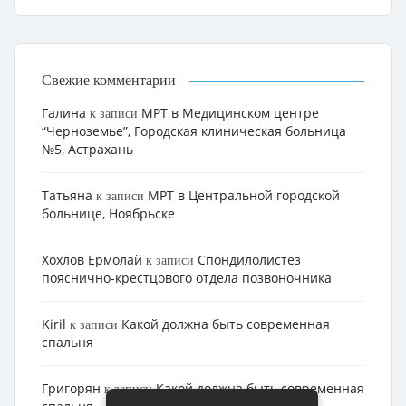
Свежие комментарии
Галина
МРТ в Медицинском центре
к записи
“Черноземье”, Городская клиническая больница
№5, Астрахань
Татьяна
МРТ в Центральной городской
к записи
больнице, Ноябрьске
Хохлов Ермолай
Cпондилолистез
к записи
пояснично-крестцового отдела позвоночника
Kiril
Какой должна быть современная
к записи
спальня
Григорян
Какой должна быть современная
к записи