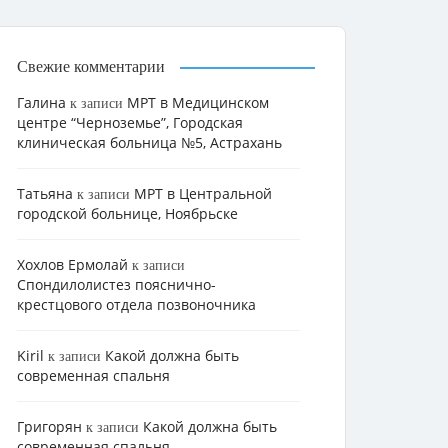
Свежие комментарии
Галина
МРТ в Медицинском
к записи
центре “Черноземье”, Городская
клиническая больница №5, Астрахань
Татьяна
МРТ в Центральной
к записи
городской больнице, Ноябрьске
Хохлов Ермолай
к записи
Cпондилолистез пояснично-
крестцового отдела позвоночника
Kiril
Какой должна быть
к записи
современная спальня
Григорян
Какой должна быть
к записи
современная спальня