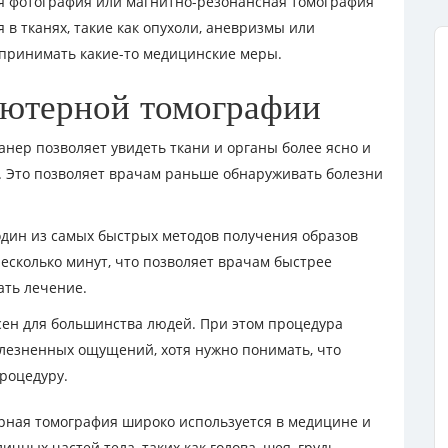
я фотография или магнитно-резонансная томография
 в тканях, такие как опухоли, аневризмы или
 принимать какие-то медицинские меры.
ютерной томографии
анер позволяет увидеть ткани и органы более ясно и
и. Это позволяет врачам раньше обнаруживать болезни
 один из самых быстрых методов получения образов
несколько минут, что позволяет врачам быстрее
ть лечение.
сен для большинства людей. При этом процедура
лезненных ощущений, хотя нужно понимать, что
роцедуру.
рная томография широко используется в медицине и
ных частей тела, таких как голова, шея, грудь,