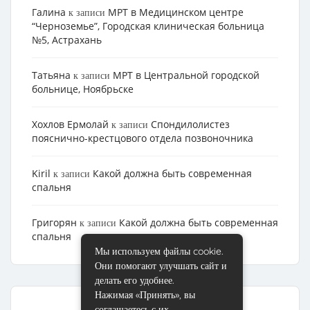
Галина
МРТ в Медицинском центре
к записи
“Черноземье”, Городская клиническая больница
№5, Астрахань
Татьяна
МРТ в Центральной городской
к записи
больнице, Ноябрьске
Хохлов Ермолай
Cпондилолистез
к записи
пояснично-крестцового отдела позвоночника
Kiril
Какой должна быть современная
к записи
спальня
Григорян
Какой должна быть современная
к записи
спальня
Мы используем файлы cookie.
Они помогают улучшать сайт и
делать его удобнее.
Нажимая «Принять», вы
соглашаетесь с их