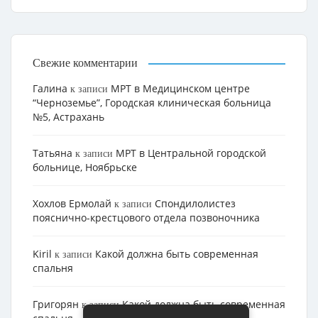
Свежие комментарии
Галина
МРТ в Медицинском центре
к записи
“Черноземье”, Городская клиническая больница
№5, Астрахань
Татьяна
МРТ в Центральной городской
к записи
больнице, Ноябрьске
Хохлов Ермолай
Cпондилолистез
к записи
пояснично-крестцового отдела позвоночника
Kiril
Какой должна быть современная
к записи
спальня
Григорян
Какой должна быть современная
к записи