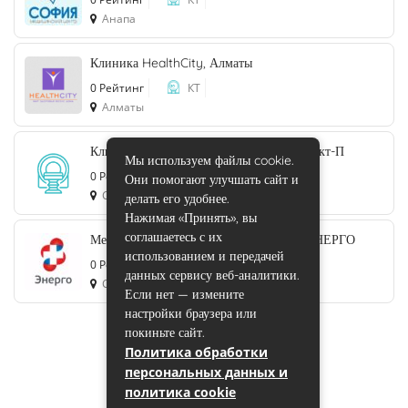
Анапа
Клиника HealthCity, Алматы
0 Рейтинг
КТ
Алматы
Клиника Скандинавия на Литейном, Санкт-П
Мы используем файлы cookie.
0 Рейтинг
КТ
Они помогают улучшать сайт и
Санкт-Петербург
делать его удобнее.
Нажимая «Принять», вы
соглашаетесь с их
Медицинский диагностический центр ЭНЕРГО
использованием и передачей
0 Рейтинг
КТ
данных сервису веб-аналитики.
Санкт-Петербург
Если нет — измените
настройки браузера или
покиньте сайт.
Политика обработки
персональных данных и
политика cookie