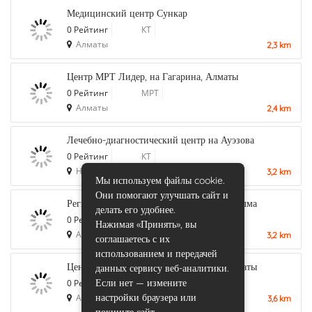
Медицинский центр Сункар
0 Рейтинг
КТ
Алматы
2,3 km
Центр МРТ Лидер, на Гагарина, Алматы
0 Рейтинг
МРТ
Алматы
2,4 km
Лечебно-диагностический центр на Ауэзова
0 Рейтинг
КТ
Нур-Султан
3,2 km
Мы используем файлы cookie.
Они помогают улучшать сайт и
Региональный диагностический центр, Алма
делать его удобнее.
0 Рейтинг
КТ
Нажимая «Принять», вы
Алматы
3,2 km
соглашаетесь с их
использованием и передачей
Центр детской неотложной помощи, Алматы
данных сервису веб-аналитики.
Если нет — измените
0 Рейтинг
КТ
настройки браузера или
Алматы
3,6 km