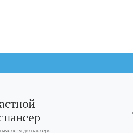
астной
спансер
огическом диспансере