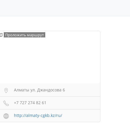
Проложить маршрут
Алматы ул. Джандосова 6
+7 727 274 82 61
http://almaty-cgkb.kz/ru/