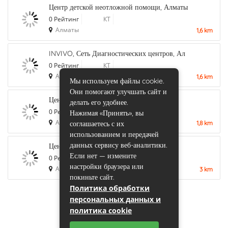
Центр детской неотложной помощи, Алматы
0 Рейтинг
КТ
Алматы
1,6 km
INVIVO, Сеть Диагностических центров, Ал
0 Рейтинг
КТ
Алматы
1,6 km
Мы используем файлы cookie.
Они помогают улучшать сайт и
Центр МРТ Лидер, на Гагарина, Алматы
делать его удобнее.
0 Рейтинг
МРТ
Нажимая «Принять», вы
Алматы
1,8 km
соглашаетесь с их
использованием и передачей
данных сервису веб-аналитики.
Центр МРТ Лидер, на Макатаева, Алматы
Если нет — измените
0 Рейтинг
МРТ
настройки браузера или
Алматы
3 km
покиньте сайт.
Политика обработки
персональных данных и
политика cookie