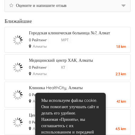
Оцените и напишите отзыв
Ближайшие
Городская клиническая больница №7, Алмат
0 Рейтинг
МРТ
Алматы
1.8 km
Медицинский центр ХАК, Алматы
0 Рейтинг
КТ
Алматы
2.3 km
Клиника HealthCity, Алматы
0 Рейтинг
КТ
Мы используем файлы cookie.
Алматы
4.1 km
Они помогают улучшать сайт и
делать его удобнее.
Центр МРТ Лидер, на Гагарина, Алматы
Нажимая «Принять», вы
0 Рейтинг
МРТ
соглашаетесь с их
Алматы
4.5 km
использованием и передачей