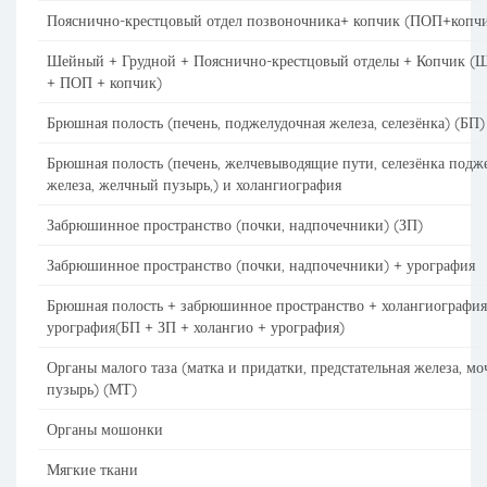
Пояснично-крестцовый отдел позвоночника+ копчик (ПОП+копч
Шейный + Грудной + Пояснично-крестцовый отделы + Копчик 
+ ПОП + копчик)
Брюшная полость (печень, поджелудочная железа, селезёнка) (БП)
Брюшная полость (печень, желчевыводящие пути, селезёнка подж
железа, желчный пузырь,) и холангиография
Забрюшинное пространство (почки, надпочечники) (ЗП)
Забрюшинное пространство (почки, надпочечники) + урография
Брюшная полость + забрюшинное пространство + холангиография
урография(БП + ЗП + холангио + урография)
Органы малого таза (матка и придатки, предстательная железа, мо
пузырь) (МТ)
Органы мошонки
Мягкие ткани