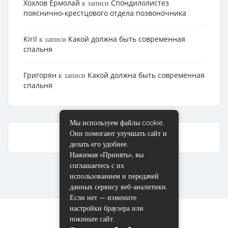
Хохлов Ермолай
Cпондилолистез
к записи
пояснично-крестцового отдела позвоночника
Kiril
Какой должна быть современная
к записи
спальня
Григорян
Какой должна быть современная
к записи
спальня
Мы используем файлы cookie.
Они помогают улучшать сайт и
делать его удобнее.
Нажимая «Принять», вы
соглашаетесь с их
использованием и передачей
данных сервису веб-аналитики.
Если нет — измените
настройки браузера или
покиньте сайт.