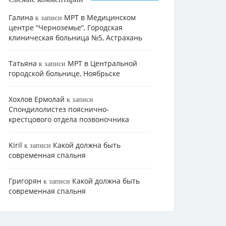
Галина
МРТ в Медицинском
к записи
центре “Черноземье”, Городская
клиническая больница №5, Астрахань
Татьяна
МРТ в Центральной
к записи
городской больнице, Ноябрьске
Хохлов Ермолай
к записи
Cпондилолистез пояснично-
крестцового отдела позвоночника
Kiril
Какой должна быть
к записи
современная спальня
Григорян
Какой должна быть
к записи
современная спальня