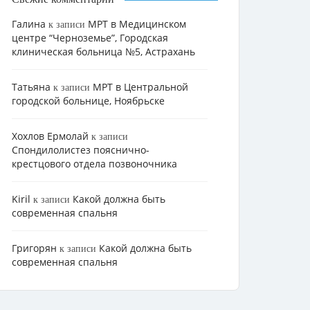
Галина
МРТ в Медицинском
к записи
центре “Черноземье”, Городская
клиническая больница №5, Астрахань
Татьяна
МРТ в Центральной
к записи
городской больнице, Ноябрьске
Хохлов Ермолай
к записи
Cпондилолистез пояснично-
крестцового отдела позвоночника
Kiril
Какой должна быть
к записи
современная спальня
Григорян
Какой должна быть
к записи
современная спальня